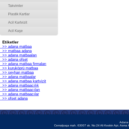
Takvimler
Plastik Kartlar
Acil Kartvizit
Acil Kaşe
Etiketler
>> adana matbaa
>> matbaa adana
>> adana matbaaları
>> adana ofset
>> adana matbaa firmaları
>> kuruköprü matbaa
>> seyhan matbaa
>> adana matbaalar
>> adana matbaa kartvizit
>> adana matbaacılık
>> adana matbaacıları
>> adana matbaacılar
>> ofset adana
Adana 
Cemalpaşa mah. 63007 sk. No:24 Ali Keskin Apt. Asma 