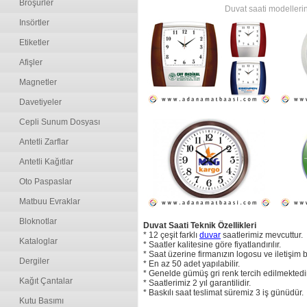
Broşürler
Duvat saati modellerini
Insörtler
Etiketler
Afişler
Magnetler
Davetiyeler
Cepli Sunum Dosyası
Antetli Zarflar
Antetli Kağıtlar
Oto Paspaslar
Matbuu Evraklar
Bloknotlar
Duvat Saati Teknik Özellikleri
* 12 çeşit farklı
duvar
saatlerimiz mevcuttur.
Kataloglar
* Saatler kalitesine göre fiyatlandırılır.
* Saat üzerine firmanızın logosu ve iletişim bil
Dergiler
* En az 50 adet yapılabilir.
* Genelde gümüş gri renk tercih edilmektedir
Kağıt Çantalar
* Saatlerimiz 2 yıl garantilidir.
* Baskılı saat teslimat süremiz 3 iş günüdür.
Kutu Basımı