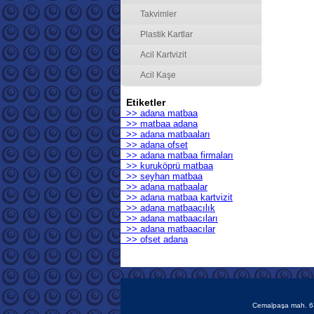
Takvimler
Plastik Kartlar
Acil Kartvizit
Acil Kaşe
Etiketler
>> adana matbaa
>> matbaa adana
>> adana matbaaları
>> adana ofset
>> adana matbaa firmaları
>> kuruköprü matbaa
>> seyhan matbaa
>> adana matbaalar
>> adana matbaa kartvizit
>> adana matbaacılık
>> adana matbaacıları
>> adana matbaacılar
>> ofset adana
Cemalpaşa mah. 63