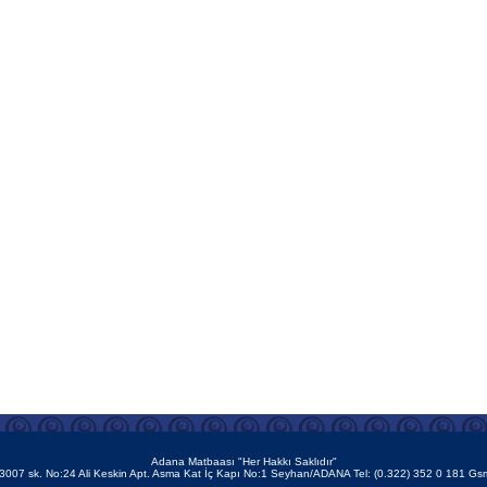
Adana Matbaası "Her Hakkı Saklıdır"
007 sk. No:24 Ali Keskin Apt. Asma Kat İç Kapı No:1 Seyhan/ADANA Tel: (0.322) 352 0 181 Gs