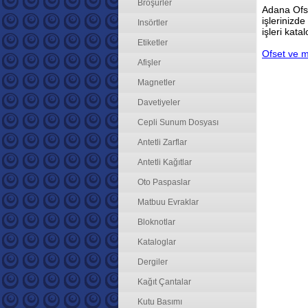
Broşürler
Adana Ofse
işlerinizd
Insörtler
işleri kata
Etiketler
Ofset ve ma
Afişler
Magnetler
Davetiyeler
Cepli Sunum Dosyası
Antetli Zarflar
Antetli Kağıtlar
Oto Paspaslar
Matbuu Evraklar
Bloknotlar
Kataloglar
Dergiler
Kağıt Çantalar
Kutu Basımı