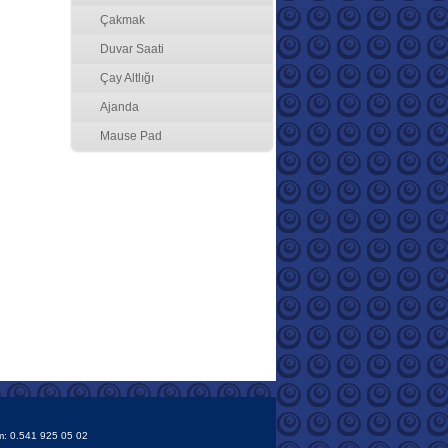
Çakmak
Duvar Saati
Çay Altlığı
Ajanda
Mause Pad
m: 0.541 925 05 02