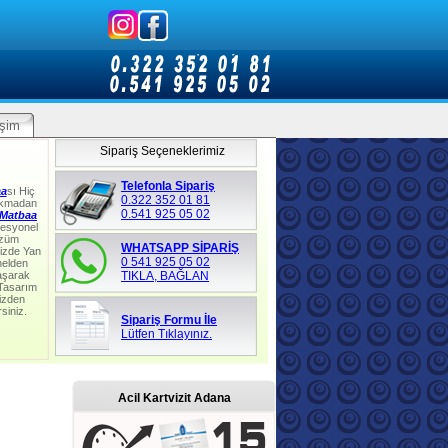
işim
Sipariş Seçeneklerimiz
Telefonla Sipariş
aa
sı Hiç
0.322 352 01 81
lkmadan
0.541 925 05 02
Matbaa
fesyonel
özüm
WHATSAPP SİPARİŞ
izde Yan
0 541 925 05 02
nelden
aşarak
TIKLA, BAĞLAN
 Tasarım
izden
rsiniz.
Sipariş Formu İle
Lütfen Tıklayınız.
Acil Kartvizit Adana