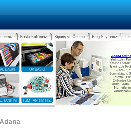
tlerimiz
Baskı Kalitemiz
Sipariş ve Ödeme
Blog Sayfamız
İlet
Adana Matb
Yerinizden Ka
Online Olarak
İşlerinizde Pro
Olarak Ç
Sunmaktadır. S
Taraftaki Pa
Ekibimize Ul
Online Grafik
Hizmetlerim
Yararlanabili
 Adana