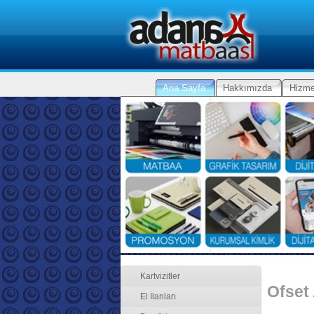
Ana Sayfa
Hakkımızda
Hizme
Kartvizitler
Ofset
El İlanları