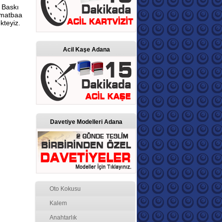
 Baskı
ü matbaa
kteyiz.
Acil Kaşe Adana
Davetiye Modelleri Adana
Oto Kokusu
Kalem
Anahtarlık