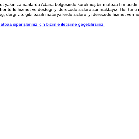
t yakın zamanlarda Adana bölgesinde kurulmuş bir matbaa firmasıdır.
e her türlü hizmet ve desteği iyi derecede sizlere sunmaktayız. Her türl
log, dergi v.b. gibi basılı materyallerde sizlere iyi derecede hizmet verme
tbaa siparişleriniz için bizimle iletişime geçebilirsiniz.