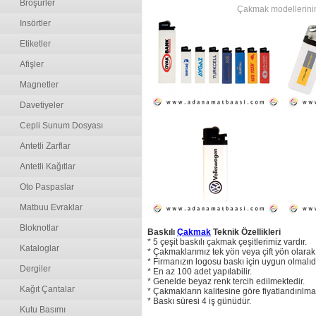
Broşürler
Çakmak modellerinin b
Insörtler
Etiketler
Afişler
Magnetler
Davetiyeler
Cepli Sunum Dosyası
Antetli Zarflar
Antetli Kağıtlar
Oto Paspaslar
Matbuu Evraklar
Bloknotlar
Baskılı
Çakmak
Teknik Özellikleri
* 5 çeşit baskılı çakmak çeşitlerimiz vardır.
Kataloglar
* Çakmaklarımız tek yön veya çift yön olarak 
* Firmanızın logosu baskı için uygun olmalıdı
Dergiler
* En az 100 adet yapılabilir.
* Genelde beyaz renk tercih edilmektedir.
Kağıt Çantalar
* Çakmakların kalitesine göre fiyatlandırılma
* Baskı süresi 4 iş günüdür.
Kutu Basımı