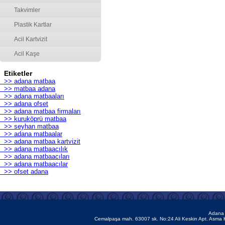
Takvimler
Plastik Kartlar
Acil Kartvizit
Acil Kaşe
Etiketler
>> adana matbaa
>> matbaa adana
>> adana matbaaları
>> adana ofset
>> adana matbaa firmaları
>> kuruköprü matbaa
>> seyhan matbaa
>> adana matbaalar
>> adana matbaa kartvizit
>> adana matbaacılık
>> adana matbaacıları
>> adana matbaacılar
>> ofset adana
Adana 
Cemalpaşa mah. 63007 sk. No:24 Ali Keskin Apt. Asma 