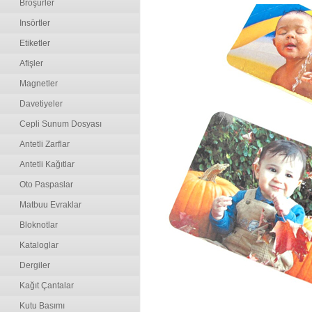
Broşürler
Insörtler
Etiketler
Afişler
Magnetler
Davetiyeler
Cepli Sunum Dosyası
Antetli Zarflar
Antetli Kağıtlar
Oto Paspaslar
Matbuu Evraklar
Bloknotlar
Kataloglar
Dergiler
Kağıt Çantalar
Kutu Basımı