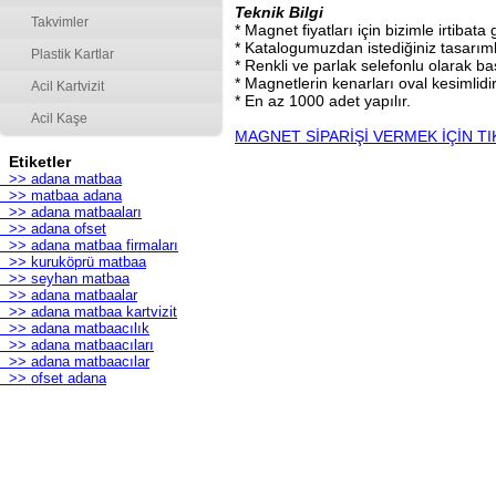
Teknik Bilgi
Takvimler
* Magnet fiyatları için bizimle irtibata 
* Katalogumuzdan istediğiniz tasarımla
Plastik Kartlar
* Renkli ve parlak selefonlu olarak bas
* Magnetlerin kenarları oval kesimlidir
Acil Kartvizit
* En az 1000 adet yapılır.
Acil Kaşe
MAGNET SİPARİŞİ VERMEK İÇİN TI
Etiketler
>> adana matbaa
>> matbaa adana
>> adana matbaaları
>> adana ofset
>> adana matbaa firmaları
>> kuruköprü matbaa
>> seyhan matbaa
>> adana matbaalar
>> adana matbaa kartvizit
>> adana matbaacılık
>> adana matbaacıları
>> adana matbaacılar
>> ofset adana